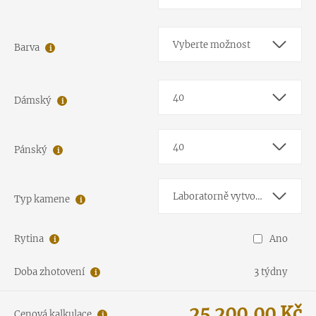
Vyberte možnost
Barva
40
Dámský
40
Pánský
Laboratorně vytvořený diamant E-F/VS-SI1
Typ kamene
Rytina
Ano
Doba zhotovení
3 týdny
25 200,00
Kč
Cenová kalkulace