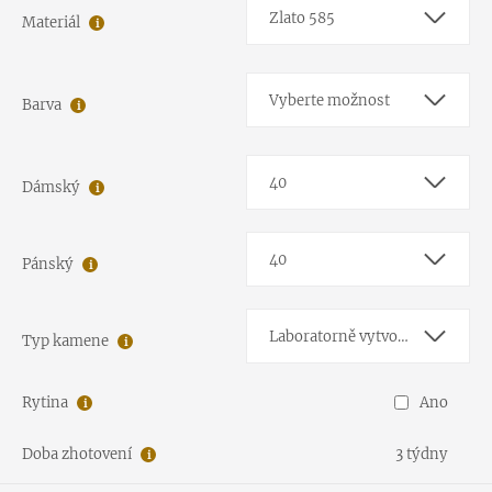
Zlato 585
Materiál
Vyberte možnost
Barva
40
Dámský
40
Pánský
Laboratorně vytvořený diamant E-F/VS-SI1
Typ kamene
Rytina
Ano
Doba zhotovení
3 týdny