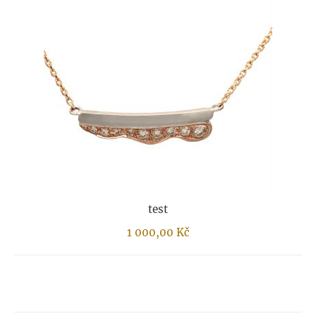
Profil prstenu
Šíře prstenu
test
1 000,00
Kč